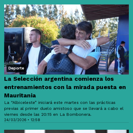
Deporte
La Selección argentina comienza los
entrenamientos con la mirada puesta en
Mauritania
La “Albiceleste” iniciará este martes con las prácticas
previas al primer duelo amistoso que se llevará a cabo el
viernes desde las 20:15 en La Bombonera.
24/03/2026 • 12:58