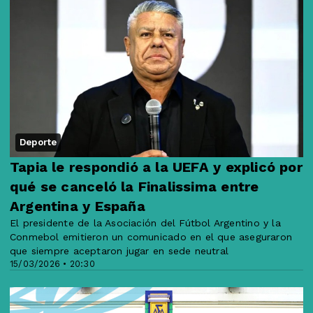
Deporte
Tapia le respondió a la UEFA y explicó por
qué se canceló la Finalissima entre
Argentina y España
El presidente de la Asociación del Fútbol Argentino y la
Conmebol emitieron un comunicado en el que aseguraron
que siempre aceptaron jugar en sede neutral
15/03/2026 • 20:30