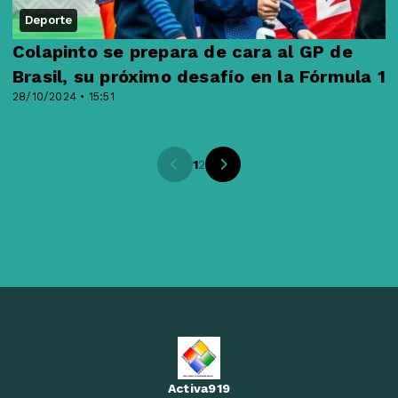
Deporte
Colapinto se prepara de cara al GP de
Brasil, su próximo desafío en la Fórmula 1
28/10/2024 • 15:51
1
2
Activa919