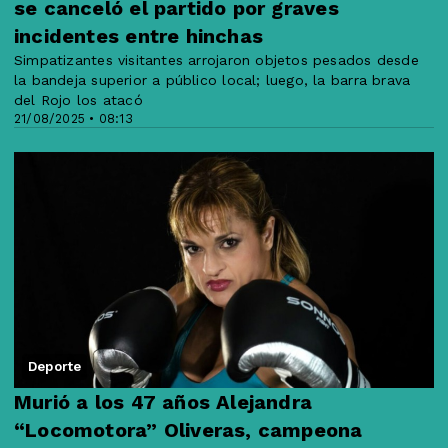
se canceló el partido por graves
incidentes entre hinchas
Simpatizantes visitantes arrojaron objetos pesados desde
la bandeja superior a público local; luego, la barra brava
del Rojo los atacó
21/08/2025 • 08:13
Deporte
Murió a los 47 años Alejandra
“Locomotora” Oliveras, campeona