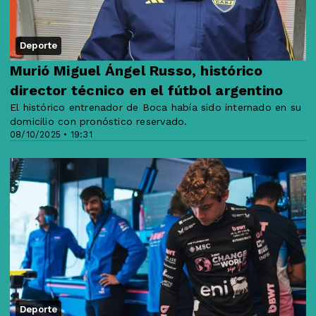
Deporte
Murió Miguel Ángel Russo, histórico
director técnico en el fútbol argentino
El histórico entrenador de Boca había sido internado en su
domicilio con pronóstico reservado.
08/10/2025 • 19:31
Deporte