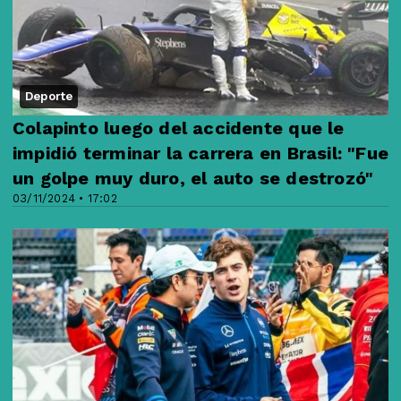
Deporte
Colapinto luego del accidente que le
impidió terminar la carrera en Brasil: "Fue
un golpe muy duro, el auto se destrozó"
03/11/2024 • 17:02