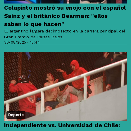
Colapinto mostró su enojo con el español
Sainz y el británico Bearman: "ellos
saben lo que hacen"
El argentino largará decimosexto en la carrera principal del
Gran Premio de Países Bajos.
30/08/2025 • 12:44
Deporte
Independiente vs. Universidad de Chile: