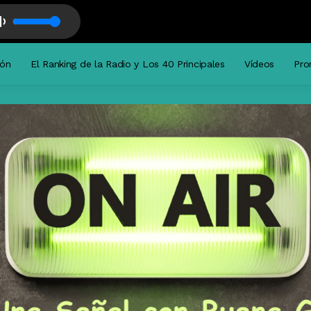
da 13-12-23
frutando Musica + Musica en Activa919 con Musica + musica Locutor de 
ión
El Ranking de la Radio y Los 40 Principales
Vídeos
Pro