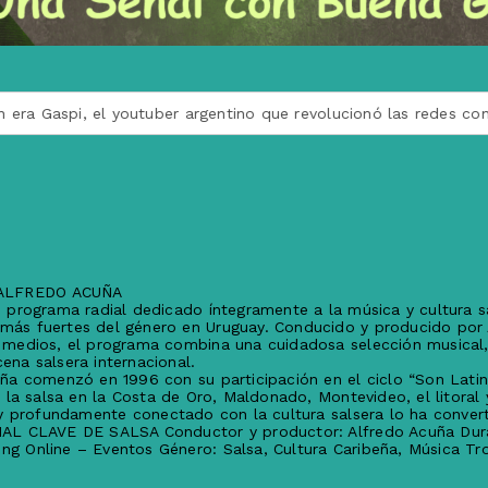
 Gaspi, el youtuber argentino que revolucionó las redes con su 
ALFREDO ACUÑA
o programa radial dedicado íntegramente a la música y cultura s
más fuertes del género en Uruguay. Conducido y producido por 
 medios, el programa combina una cuidadosa selección musical, h
ena salsera internacional.
uña comenzó en 1996 con su participación en el ciclo “Son Latin
e la salsa en la Costa de Oro, Maldonado, Montevideo, el litoral 
o y profundamente conectado con la cultura salsera lo ha conve
IAL CLAVE DE SALSA Conductor y productor: Alfredo Acuña Durac
g Online – Eventos Género: Salsa, Cultura Caribeña, Música Tro