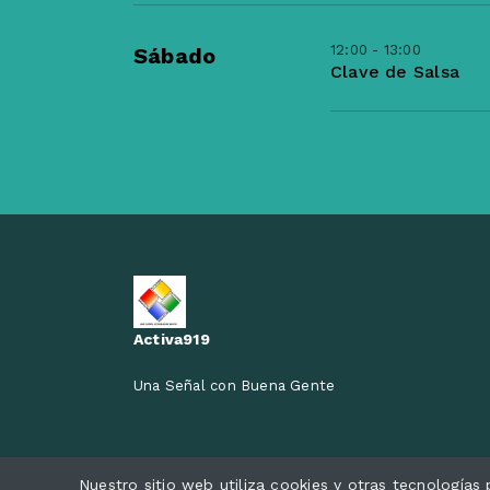
12:00 - 13:00
Sábado
Clave de Salsa
Activa919
Una Señal con Buena Gente
Nuestro sitio web utiliza cookies y otras tecnología
Todos los derechos reservados.