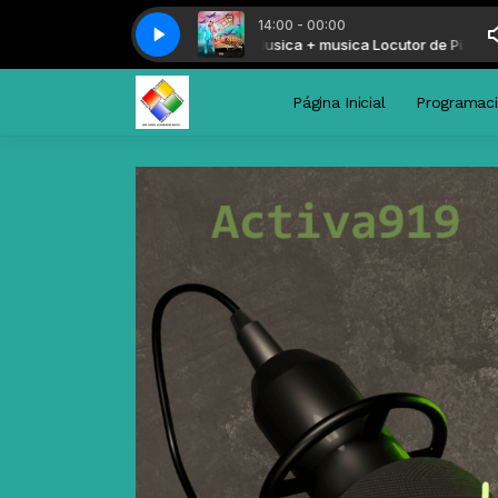
14:00 - 00:00
ca + Musica en Activa919 con Musica + musica Locutor de Piso
Karol G. - Que chinva la vida 13-12-23
Karol G. - Que chinva la vi
Estas dis
Página Inicial
Programac