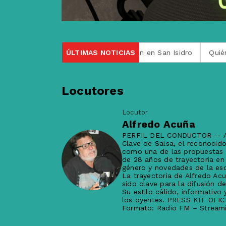
is: su auto fue arrollado por un tren en San Isidro
ÚLTIMAS NOTICIAS
Quién era
Locutores
Locutor
Alfredo Acuña
PERFIL DEL CONDUCTOR — 
Clave de Salsa, el reconocid
como una de las propuestas 
de 28 años de trayectoria en
género y novedades de la esc
La trayectoria de Alfredo Ac
sido clave para la difusión d
Su estilo cálido, informativ
los oyentes. PRESS KIT OFIC
Formato: Radio FM – Streamin