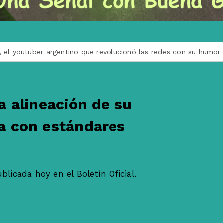
argentino que revolucionó las redes con su humor irreverente
a alineación de su
a con estándares
licada hoy en el Boletín Oficial.