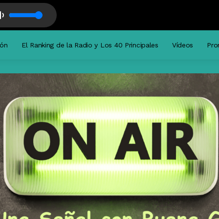
 Activa919 con Musica + musica Locutor de Piso
ión
El Ranking de la Radio y Los 40 Principales
Vídeos
Pro