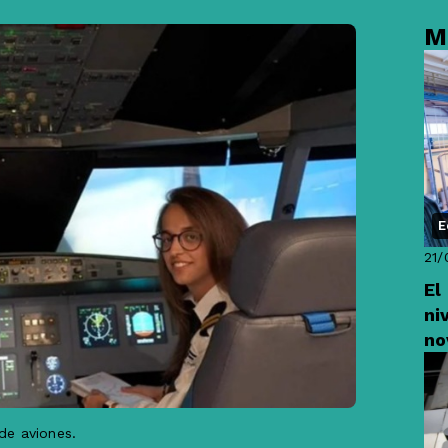
M
E
21/
El
ni
no
de aviones.