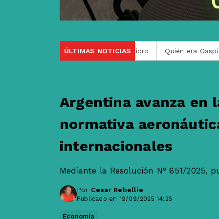
llado por un tren en San Isidro
ÚLTIMAS NOTICIAS
Quién era Gaspi, el youtuber 
Argentina avanza en l
normativa aeronáutic
internacionales
Mediante la Resolución N° 651/2025, pub
Por
Cesar Rebellie
Publicado en 19/09/2025 14:25
Economía