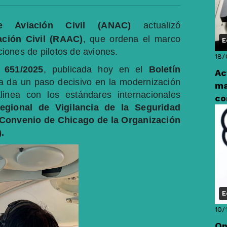
de Aviación Civil (ANAC)
actualizó
ación Civil (RAAC)
, que ordena el marco
E
aciones de pilotos de aviones.
18/
 651/2025
, publicada hoy en el
Boletín
Ac
a da un paso decisivo en la modernización
ma
inea con los estándares internacionales
co
egional de Vigilancia de la Seguridad
Convenio de Chicago de la Organización
.
E
10/
Op