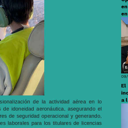
en
en
E
09/
El
in
a 
ionalización de la actividad aérea en lo
os de idoneidad aeronáutica, asegurando el
res de seguridad operacional y generando,
 laborales para los titulares de licencias