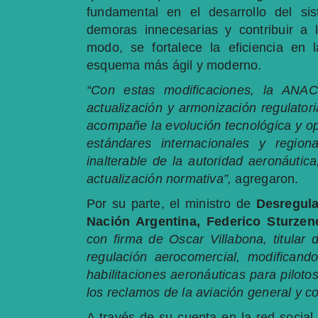
fundamental en el desarrollo del si
demoras innecesarias y contribuir a 
modo, se fortalece la eficiencia en 
esquema más ágil y moderno.
“Con estas modificaciones, la ANA
actualización y armonización regulator
acompañe la evolución tecnológica y oper
estándares internacionales y regiona
inalterable de la autoridad aeronáutic
actualización normativa”,
agregaron.
Por su parte, el ministro de
Desregula
Nación Argentina, Federico Sturzen
con firma de Oscar Villabona, titula
regulación aerocomercial, modificand
habilitaciones aeronáuticas para pilot
los reclamos de la aviación general y co
A través de su cuenta en la red social 