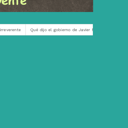
Qué dijo el gobierno de Javier Milei sobre la muerte de Luis B