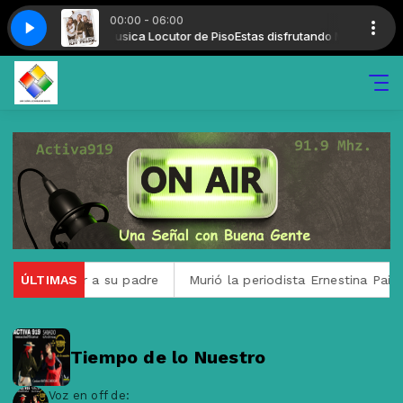
00:00 - 06:00
919 con Musica + musica Locutor de Piso
 Baute - Hay Fuegos 24-04-25
14 San Luis, Carlos Baute - Hay Fuegos 24
Estas disfrutando Musica + Mus
para despedir a su padre
ÚLTIMAS
Murió la periodista Ernestina Pais:
Tiempo de lo Nuestro
Voz en off de: